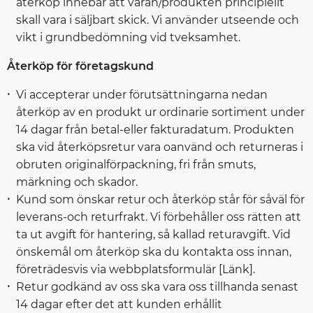
återköp innebär att varan/produkten principiellt
skall vara i säljbart skick. Vi använder utseende och
vikt i grundbedömning vid tveksamhet.
Återköp för företagskund
Vi accepterar under förutsättningarna nedan
återköp av en produkt ur ordinarie sortiment under
14 dagar från betal-eller fakturadatum. Produkten
ska vid återköpsretur vara oanvänd och returneras i
obruten originalförpackning, fri från smuts,
märkning och skador.
Kund som önskar retur och återköp står för såväl för
leverans-och returfrakt. Vi förbehåller oss rätten att
ta ut avgift för hantering, så kallad returavgift. Vid
önskemål om återköp ska du kontakta oss innan,
företrädesvis via webbplatsformulär [Länk].
Retur godkänd av oss ska vara oss tillhanda senast
14 dagar efter det att kunden erhållit