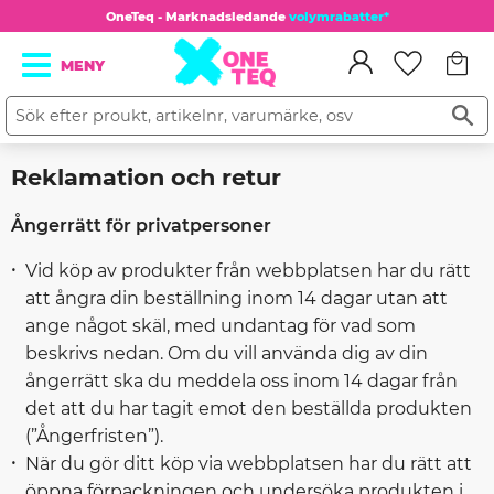
OneTeq - Marknadsledande
volymrabatter*
Kundv
Meny
Favorit
Reklamation och retur
Ångerrätt för privatpersoner
Vid köp av produkter från webbplatsen har du rätt
att ångra din beställning inom 14 dagar utan att
ange något skäl, med undantag för vad som
beskrivs nedan. Om du vill använda dig av din
ångerrätt ska du meddela oss inom 14 dagar från
det att du har tagit emot den beställda produkten
(”Ångerfristen”).
När du gör ditt köp via webbplatsen har du rätt att
öppna förpackningen och undersöka produkten i