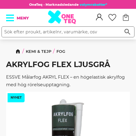
OneTeq - Marknadsledande
volymrabatter*
Kundv
Meny
Favorit
KEMI & TEJP
FOG
AKRYLFOG FLEX LJUSGRÅ
ESSVE Målarfog AKRYL FLEX – en högelastisk akrylfog
med hög rörelseupptagning.
NYHET