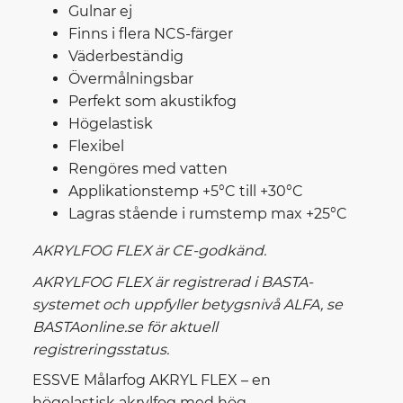
Gulnar ej
Finns i flera NCS-färger
Väderbeständig
Övermålningsbar
Perfekt som akustikfog
Högelastisk
Flexibel
Rengöres med vatten
Applikationstemp +5°C till +30°C
Lagras stående i rumstemp max +25°C
AKRYLFOG FLEX är CE-godkänd.
AKRYLFOG FLEX är registrerad i BASTA-
systemet och uppfyller betygsnivå ALFA, se
BASTAonline.se för aktuell
registreringsstatus.
ESSVE Målarfog AKRYL FLEX – en
högelastisk akrylfog med hög