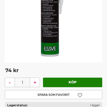
74
kr
-
+
Lägg till i favoriter
Lagerstatus
I lager