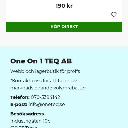
190
kr
Lägg ti
One On 1 TEQ AB
Webb och lagerbutik för proffs
*Kontakta oss för att ta del av
marknadsledande volymrabatter
Telefon:
070-5394142
E-post:
info@oneteq.se
Besöksadress
Industrigatan 10c