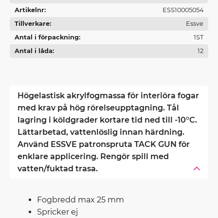
Artikelnr
ESS10005054
Tillverkare
Essve
Antal i förpackning
1ST
Antal i låda
12
Högelastisk akrylfogmassa för interiöra fogar
med krav på hög rörelseupptagning. Tål
lagring i köldgrader kortare tid ned till -10°C.
Lättarbetad, vattenlöslig innan härdning.
Använd ESSVE patronspruta TACK GUN för
enklare applicering. Rengör spill med
vatten/fuktad trasa.
Fogbredd max 25 mm
Spricker ej