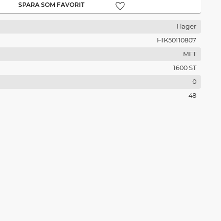
Lägg till i favoriter
I lager
HIK50110807
MFT
1600 ST
0
48