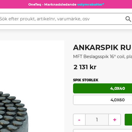
OneTeq - Marknadsledande
volymrabatter*
ANKARSPIK RUN
MFT Beslagsspik 16° coil, p
2 131
kr
SPIK STORLEK
4,0X40
4,0X60
-
+