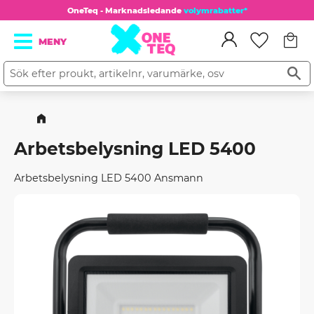
OneTeq - Marknadsledande
volymrabatter*
Kundv
Meny
Favorit
Arbetsbelysning LED 5400
Arbetsbelysning LED 5400 Ansmann