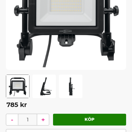
785
kr
-
+