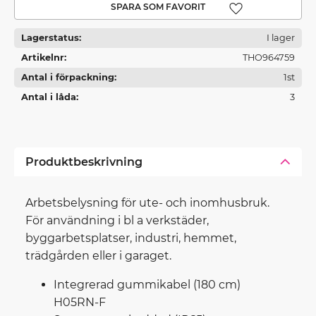
Lägg till i favoriter
Lagerstatus
I lager
Artikelnr
THO964759
Antal i förpackning
1st
Antal i låda
3
Produktbeskrivning
Arbetsbelysning för ute- och inomhusbruk.
För användning i bl a verkstäder,
byggarbetsplatser, industri, hemmet,
trädgården eller i garaget.
Integrerad gummikabel (180 cm)
H05RN-F