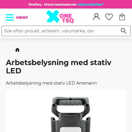
OneTeq - Marknadsledande
volymrabatter*
Kundv
Meny
Favorit
Arbetsbelysning med stativ
LED
Arbetsbelysning med stativ LED Ansmann