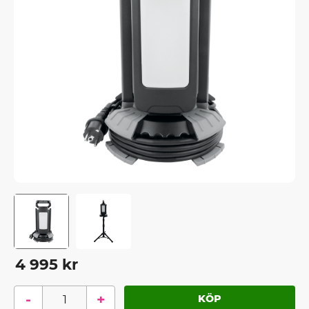
4 995
kr
-
+