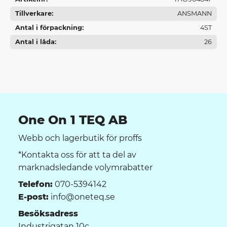
Tillverkare
ANSMANN
Antal i förpackning
4ST
Antal i låda
26
One On 1 TEQ AB
Webb och lagerbutik för proffs
*Kontakta oss för att ta del av
marknadsledande volymrabatter
Telefon:
070-5394142
E-post:
info@oneteq.se
Besöksadress
Industrigatan 10c