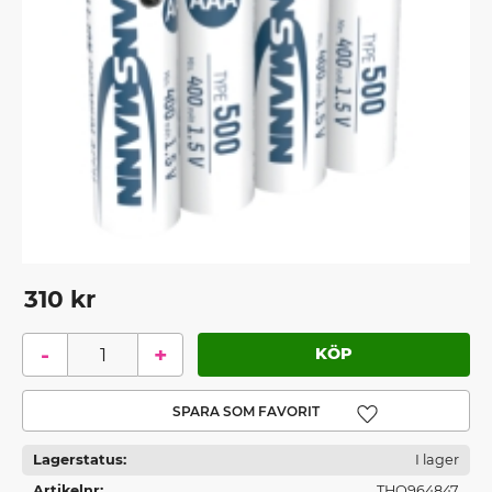
310
kr
-
+
Lägg till i favoriter
Lagerstatus
I lager
Artikelnr
THO964847