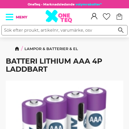
OneTeq - Marknadsledande
volymrabatter*
Kundv
Meny
Favorit
LAMPOR & BATTERIER & EL
BATTERI LITHIUM AAA 4P
LADDBART