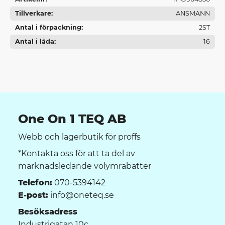
Tillverkare
ANSMANN
Antal i förpackning
2ST
Antal i låda
16
One On 1 TEQ AB
Webb och lagerbutik för proffs
*Kontakta oss för att ta del av
marknadsledande volymrabatter
Telefon:
070-5394142
E-post:
info@oneteq.se
Besöksadress
Industrigatan 10c