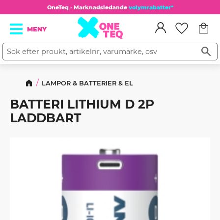
OneTeq - Marknadsledande
volymrabatter*
Kundv
Meny
Favorit
LAMPOR & BATTERIER & EL
BATTERI LITHIUM D 2P
LADDBART