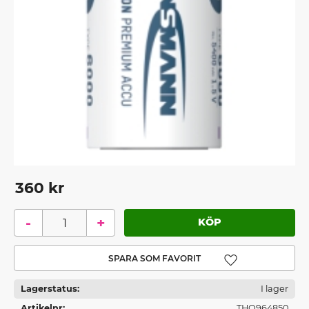
360
kr
-
+
Lägg till i favoriter
Lagerstatus
I lager
Artikelnr
THO964850