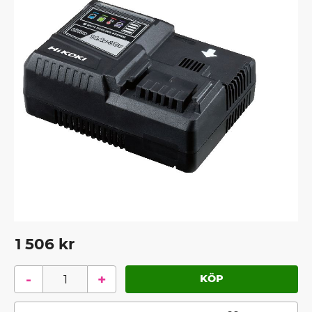
1 506
kr
-
+