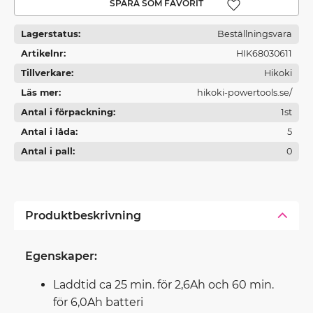
Lägg till i favoriter
Lagerstatus
Beställningsvara
Artikelnr
HIK68030611
Tillverkare
Hikoki
Läs mer
hikoki-powertools.se/
Antal i förpackning
1st
Antal i låda
5
Antal i pall
0
Produktbeskrivning
Egenskaper:
Laddtid ca 25 min. för 2,6Ah och 60 min.
för 6,0Ah batteri