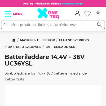
OneTeq - Marknadsledande
volymrabatter*
Kundv
Meny
Favorit
MASKIN & TILLBEHÖR
ELHANDSVERKTYG
BATTERI & LADDARE
BATTERILADDARE
Batteriladdare 14,4V - 36V
UC36YSL
Snabb laddare för 14,4 - 36V batterier med slide
batterifäste