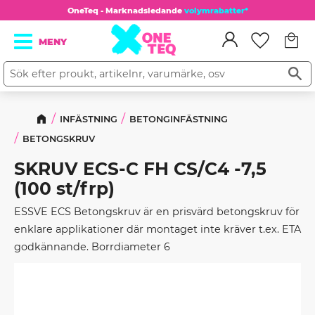
OneTeq - Marknadsledande
volymrabatter*
Kundv
Meny
Favorit
INFÄSTNING
BETONGINFÄSTNING
BETONGSKRUV
SKRUV ECS-C FH CS/C4 -7,5
(100 st/frp)
ESSVE ECS Betongskruv är en prisvärd betongskruv för
enklare applikationer där montaget inte kräver t.ex. ETA
godkännande. Borrdiameter 6