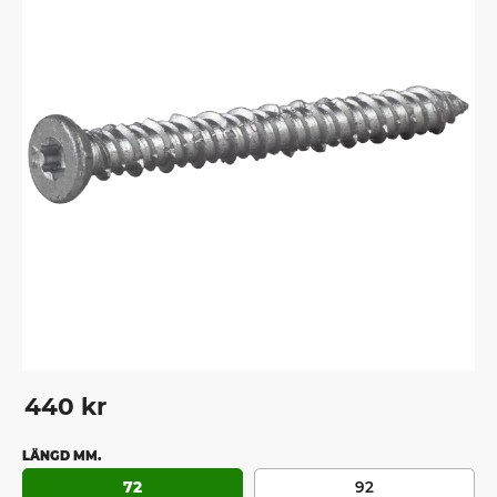
440
kr
LÄNGD MM.
72
92