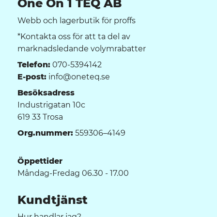
One On 1 TEQ AB
Webb och lagerbutik för proffs
*Kontakta oss för att ta del av
marknadsledande volymrabatter
Telefon:
070-5394142
E-post:
info@oneteq.se
Besöksadress
Industrigatan 10c
619 33 Trosa
Org.nummer:
559306–4149
Öppettider
Måndag-Fredag 06.30 - 17.00
Kundtjänst
Hur handlar jag?