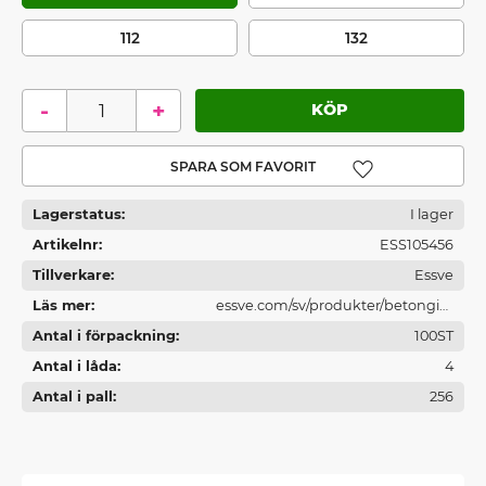
112
132
-
+
Lägg till i favoriter
Lagerstatus
I lager
Artikelnr
ESS105456
Tillverkare
Essve
Läs mer
essve.com/sv/produkter/betonginf
Antal i förpackning
astningar/
100ST
Antal i låda
4
Antal i pall
256