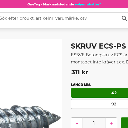
OneTeq - Marknadsledande
volymrabatter*
SKRUV ECS-PS KH
ESSVE Betongskruv ECS är e
montaget inte kräver t.ex.
311
kr
LÄNGD MM.
42
92
-
+