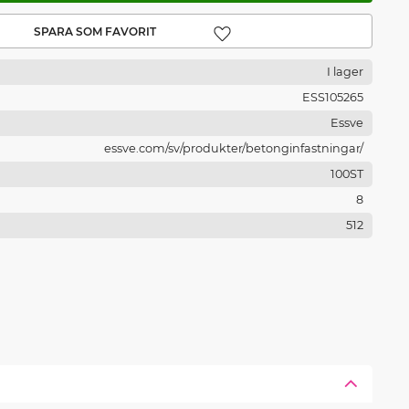
Lägg till i favoriter
I lager
ESS105265
Essve
essve.com/sv/produkter/betonginfastningar/
100ST
8
512