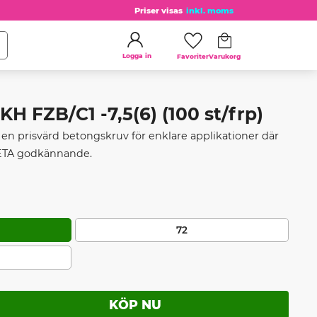
Priser visas
inkl. moms
Kundvagn
Favoriter
Logga in
 FZB/C1 -7,5(6) (100 st/frp)
n prisvärd betongskruv för enklare applikationer där
 ETA godkännande.
72