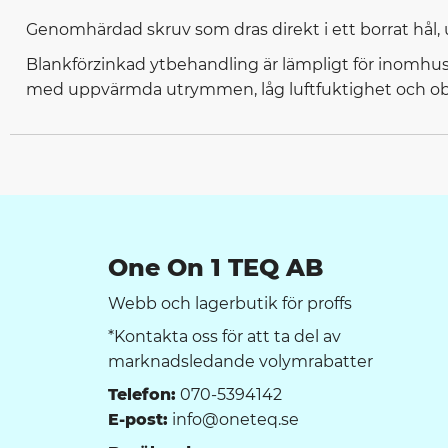
Genomhärdad skruv som dras direkt i ett borrat hål,
Blankförzinkad ytbehandling är lämpligt för inomhus
med uppvärmda utrymmen, låg luftfuktighet och obetyd
One On 1 TEQ AB
Webb och lagerbutik för proffs
*Kontakta oss för att ta del av
marknadsledande volymrabatter
Telefon:
070-5394142
E-post:
info@oneteq.se