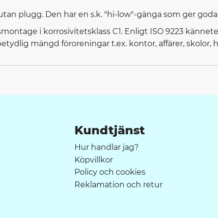
 utan plugg. Den har en s.k. "hi-low"-gänga som ger god
montage i korrosivitetsklass C1. Enligt ISO 9223 kännete
lig mängd föroreningar t.ex. kontor, affärer, skolor, h
Kundtjänst
Hur handlar jag?
Köpvillkor
Policy och cookies
Reklamation och retur