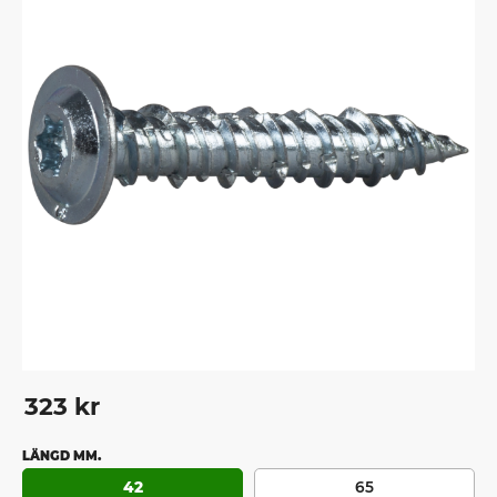
323
kr
LÄNGD MM.
42
65