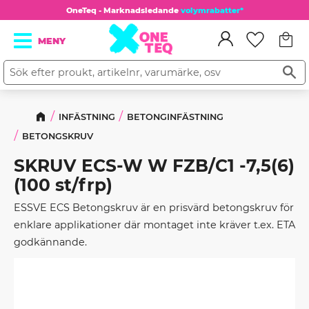
OneTeq - Marknadsledande
volymrabatter*
Kundv
Meny
Favorit
INFÄSTNING
BETONGINFÄSTNING
BETONGSKRUV
SKRUV ECS-W W FZB/C1 -7,5(6)
(100 st/frp)
ESSVE ECS Betongskruv är en prisvärd betongskruv för
enklare applikationer där montaget inte kräver t.ex. ETA
godkännande.