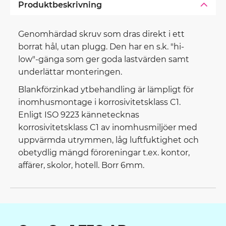
Produktbeskrivning
Genomhärdad skruv som dras direkt i ett
borrat hål, utan plugg. Den har en s.k. "hi-
low"-gänga som ger goda lastvärden samt
underlättar monteringen.
Blankförzinkad ytbehandling är lämpligt för
inomhusmontage i korrosivitetsklass C1.
Enligt ISO 9223 kännetecknas
korrosivitetsklass C1 av inomhusmiljöer med
uppvärmda utrymmen, låg luftfuktighet och
obetydlig mängd föroreningar t.ex. kontor,
affärer, skolor, hotell. Borr 6mm.