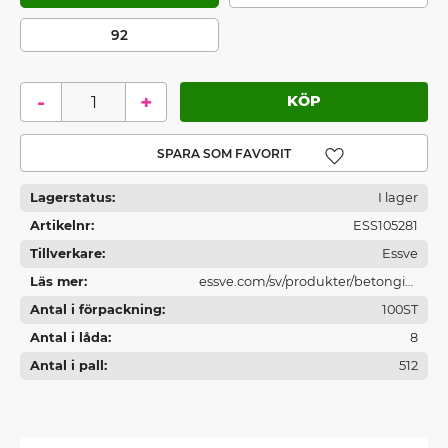
92
-
+
Lägg till i favoriter
Lagerstatus
I lager
Artikelnr
ESS105281
Tillverkare
Essve
Läs mer
essve.com/sv/produkter/betonginf
Antal i förpackning
astningar/
100ST
Antal i låda
8
Antal i pall
512