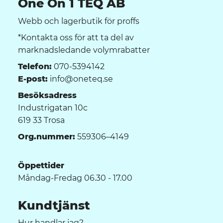
One On 1 TEQ AB
Webb och lagerbutik för proffs
*Kontakta oss för att ta del av
marknadsledande volymrabatter
Telefon:
070-5394142
E-post:
info@oneteq.se
Besöksadress
Industrigatan 10c
619 33 Trosa
Org.nummer:
559306–4149
Öppettider
Måndag-Fredag 06.30 - 17.00
Kundtjänst
Hur handlar jag?