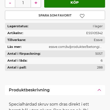
-
+
Lägg till i favoriter
Lagerstatus
I lager
Artikelnr
ESS105342
Tillverkare
Essve
Läs mer
essve.com/sv/produkter/betonginf
Antal i förpackning
astningar/
50ST
Antal i låda
6
Antal i pall
288
Produktbeskrivning
Specialhärdad skruv som dras direkt i ett