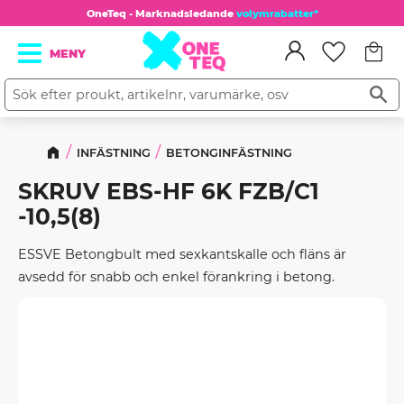
OneTeq - Marknadsledande
volymrabatter*
Kundv
Meny
Favorit
INFÄSTNING
BETONGINFÄSTNING
SKRUV EBS-HF 6K FZB/C1
-10,5(8)
ESSVE Betongbult med sexkantskalle och fläns är
avsedd för snabb och enkel förankring i betong.