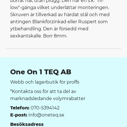
borrat hål, utan plugg. Den har en s.k. "hi-
low"-gänga vilket underlättar monteringen.
Skruven är tillverkad av härdat stål och med
antingen Blankförzinkad eller Ruspert som
ytbehandling. Den är försedd med
sexkantskalle. Borr 8mm.
One On 1 TEQ AB
Webb och lagerbutik för proffs
*Kontakta oss för att ta del av
marknadsledande volymrabatter
Telefon:
070-5394142
E-post:
info@oneteq.se
Besöksadress