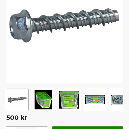
500
kr