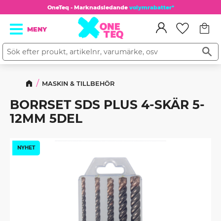
OneTeq - Marknadsledande
volymrabatter*
Kundv
Meny
Favorit
MASKIN & TILLBEHÖR
BORRSET SDS PLUS 4-SKÄR 5-
12MM 5DEL
NYHET