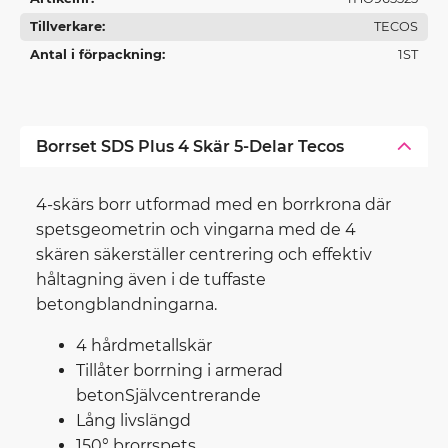
Tillverkare
TECOS
Antal i förpackning
1ST
Borrset SDS Plus 4 Skär 5-Delar Tecos
4-skärs borr utformad med en borrkrona där
spetsgeometrin och vingarna med de 4
skären säkerställer centrering och effektiv
håltagning även i de tuffaste
betongblandningarna.
4 hårdmetallskär
Tillåter borrning i armerad
betonSjälvcentrerande
Lång livslängd
150° brorrspets