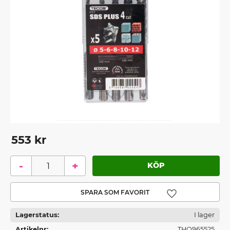
553
kr
-
+
Lägg till i favoriter
Lagerstatus
I lager
Artikelnr
THO965525