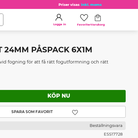
Priser visas
inkl. moms
Kundvagn
Favoriter
Logga in
T 24MM PÅSPACK 6X1M
id fogning för att få rätt fogutformning och rätt
Lägg till i favoriter
Beställningsvara
ESS17728