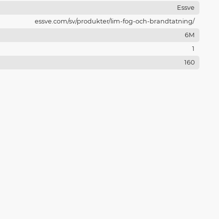
Essve
essve.com/sv/produkter/lim-fog-och-brandtatning/
6M
1
160