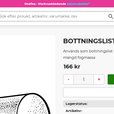
OneTeq - Marknadsledande
volymrabatter*
BOTTNINGSLIS
Används som bottningslist v
mängd fogmassa
166
kr
-
+
Lagerstatus
Artikelnr