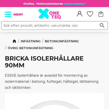
OneTeq - Marknadsledande
volymrabatter*
Kundv
Meny
Favorit
INFÄSTNING
BETONGINFÄSTNING
ÖVRIG BETONGINFÄSTNING
BRICKA ISOLERHÅLLARE
90MM
ESSVE Isolerhållare är avsedd för montering av
isolermaterial i betong, fulltegel, håltegel, lättbetong
och lättklinker.