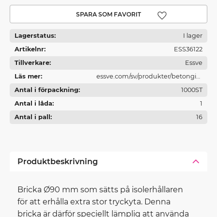
Lägg till i favoriter
Lagerstatus
I lager
Artikelnr
ESS36122
Tillverkare
Essve
Läs mer
essve.com/sv/produkter/betonginf
Antal i förpackning
astningar/
1000ST
Antal i låda
1
Antal i pall
16
Produktbeskrivning
Bricka Ø90 mm som sätts på isolerhållaren
för att erhålla extra stor tryckyta. Denna
bricka är därför speciellt lämplig att använda