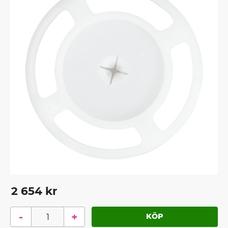
2 654
kr
-
+