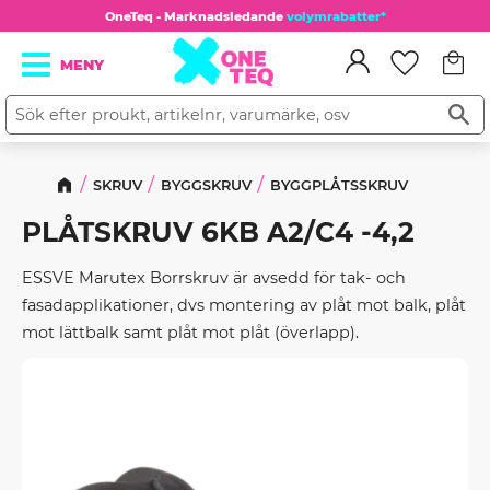
OneTeq - Marknadsledande
volymrabatter*
Kundv
Meny
Favorit
SKRUV
BYGGSKRUV
BYGGPLÅTSSKRUV
PLÅTSKRUV 6KB A2/C4 -4,2
ESSVE Marutex Borrskruv är avsedd för tak- och
fasadapplikationer, dvs montering av plåt mot balk, plåt
mot lättbalk samt plåt mot plåt (överlapp).