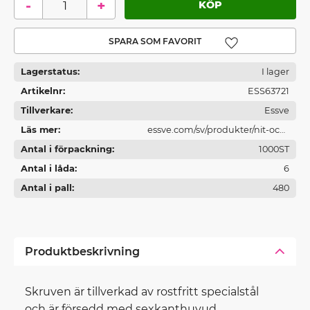
-
+
Lägg till i favoriter
Lagerstatus
I lager
Artikelnr
ESS63721
Tillverkare
Essve
Läs mer
essve.com/sv/produkter/nit-och-
Antal i förpackning
platskruv/byggplatskruv/byggplat
1000ST
Antal i låda
skruv-utan-
6
Antal i pall
tatningsbricka/marutex-
480
borrskruv-rostfritt-stal
Produktbeskrivning
Skruven är tillverkad av rostfritt specialstål
och är försedd med sexkanthuvud.