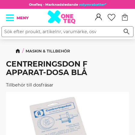
OneTeq - Marknadsledande
volymrabatter*
Kundv
Meny
Favorit
MASKIN & TILLBEHÖR
CENTRERINGSDON F
APPARAT-DOSA BLÅ
Tillbehör till dosfräsar