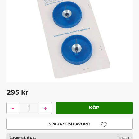
295
kr
-
+
Lägg till i favoriter
Lagerstatus
I lager