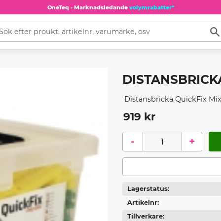
OneTeq - Marknadsledande
volymrabatter*
DISTANSBRICK
​ Distansbricka QuickFix Mi
919
kr
-
+
Lagerstatus
Artikelnr
Tillverkare