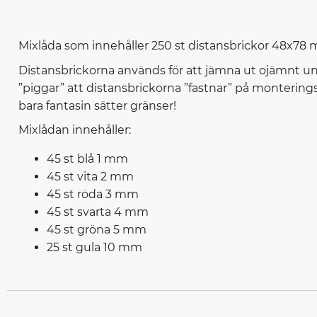
Mixlåda som innehåller 250 st distansbrickor 48x78 mm
Distansbrickorna används för att jämna ut ojämnt un
”piggar” att distansbrickorna ”fastnar” på montering
bara fantasin sätter gränser!
Mixlådan innehåller:
45 st blå 1 mm
45 st vita 2 mm
45 st röda 3 mm
45 st svarta 4 mm
45 st gröna 5 mm
25 st gula 10 mm