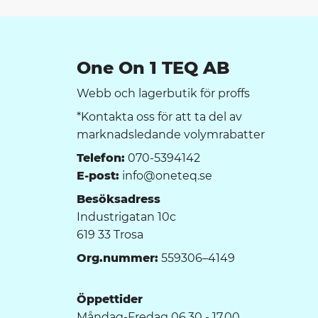
One On 1 TEQ AB
Webb och lagerbutik för proffs
*Kontakta oss för att ta del av
marknadsledande volymrabatter
Telefon:
070-5394142
E-post:
info@oneteq.se
Besöksadress
Industrigatan 10c
619 33 Trosa
Org.nummer:
559306–4149
Öppettider
Måndag-Fredag 06.30 - 17.00