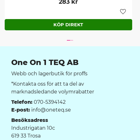
283
kr
Lägg til
One On 1 TEQ AB
Webb och lagerbutik för proffs
*Kontakta oss för att ta del av
marknadsledande volymrabatter
Telefon:
070-5394142
E-post:
info@oneteq.se
Besöksadress
Industrigatan 10c
619 33 Trosa