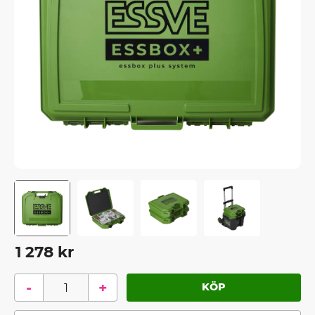
1 278
kr
-
+