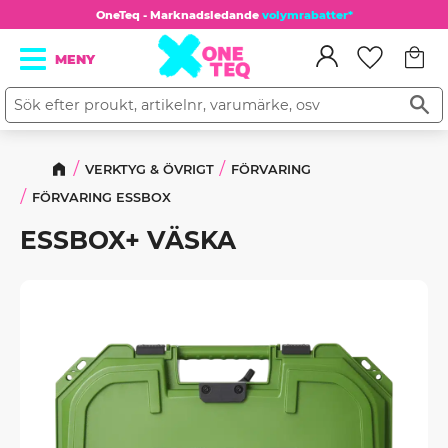
OneTeq - Marknadsledande
volymrabatter*
Kundv
Meny
Favorit
VERKTYG & ÖVRIGT
FÖRVARING
FÖRVARING ESSBOX
ESSBOX+ VÄSKA