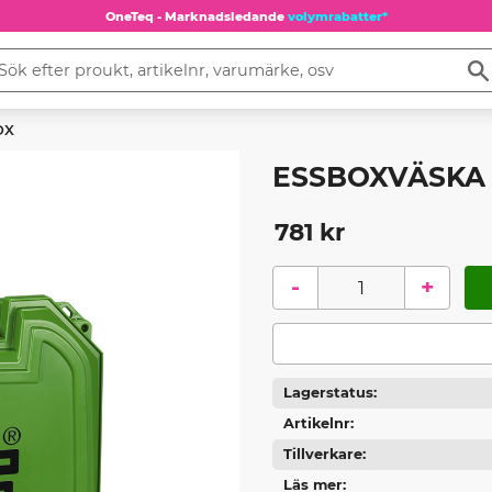
OneTeq - Marknadsledande
volymrabatter*
OX
ESSBOXVÄSKA 
781
kr
-
+
Lagerstatus
Artikelnr
Tillverkare
Läs mer