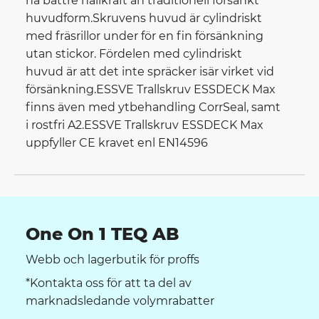
ha bättre hållkraft än traditionell försänkt
huvudform.Skruvens huvud är cylindriskt
med fräsrillor under för en fin försänkning
utan stickor. Fördelen med cylindriskt
huvud är att det inte spräcker isär virket vid
försänkning.ESSVE Trallskruv ESSDECK Max
finns även med ytbehandling CorrSeal, samt
i rostfri A2.ESSVE Trallskruv ESSDECK Max
uppfyller CE kravet enl EN14596
One On 1 TEQ AB
Webb och lagerbutik för proffs
*Kontakta oss för att ta del av
marknadsledande volymrabatter