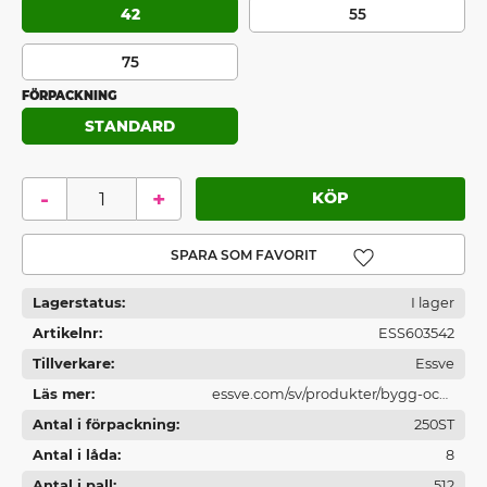
42
55
75
FÖRPACKNING
STANDARD
-
+
Lägg till i favoriter
Lagerstatus
I lager
Artikelnr
ESS603542
Tillverkare
Essve
Läs mer
essve.com/sv/produkter/bygg-och-
Antal i förpackning
traskruv/trallskruv/essdeck-max
250ST
Antal i låda
8
Antal i pall
512