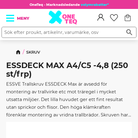
OneTeq - Marknadsledande
volymrabatter*
Kundv
Meny
Favorit
SKRUV
ESSDECK MAX A4/C5 -4,8 (250
st/frp)
ESSVE Trallskruv ESSDECK Max är avsedd för
montering av trallvirke etc mot träregel i mycket
utsatta miljöer. Det lilla huvudet ger ett fint resultat
utan sprickor och flisor. Den höga klämkraften
förenklar montering av vridna trallbrädor. Skruven har
samma stålkvalitet som våra konstruktionsskruvar för
att klara applikationer med lite högre krav, t ex större