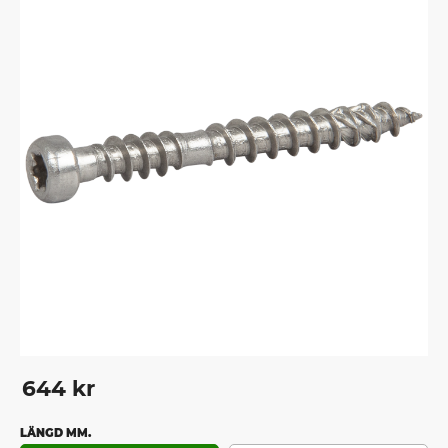
altaner och uteplatser med flera nivåer. För utsatt miljö
eller konstruktioner med mycket rörelser t.ex. marin
miljö, poolområden, staket, räcken mm samt vid
montage av teakliknande trallvirke som exempelvis
Cumaru, Kirai samt Sibirisk lärk rekommenderas alltid
trallskruv av rostfri kvalitet.
644
kr
LÄNGD MM.