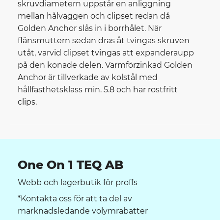
skruvdiametern uppstår en anliggning
mellan hålväggen och clipset redan då
Golden Anchor slås in i borrhålet. När
flänsmuttern sedan dras åt tvingas skruven
utåt, varvid clipset tvingas att expanderaupp
på den konade delen. Varmförzinkad Golden
Anchor är tillverkade av kolstål med
hållfasthetsklass min. 5.8 och har rostfritt
clips.
One On 1 TEQ AB
Webb och lagerbutik för proffs
*Kontakta oss för att ta del av
marknadsledande volymrabatter