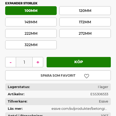
EXPANDER STORLEK
100MM
120MM
149MM
172MM
222MM
272MM
322MM
-
+
Lägg till i favoriter
Lagerstatus
I lager
Artikelnr
ESS306533
Tillverkare
Essve
Läs mer
essve.com/sv/produkter/betonginf
Antal i förpackning
astningar/
10ST