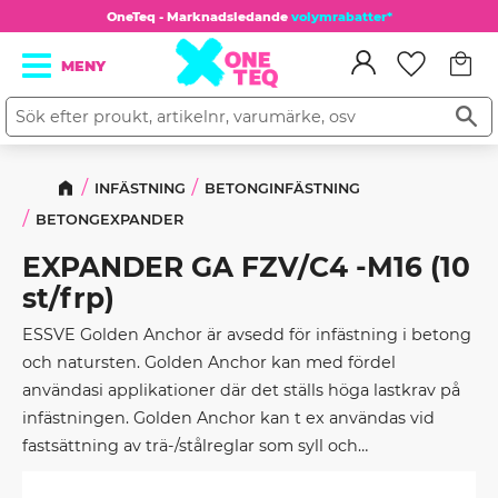
OneTeq - Marknadsledande
volymrabatter*
Kundv
Meny
Favorit
INFÄSTNING
BETONGINFÄSTNING
BETONGEXPANDER
EXPANDER GA FZV/C4 -M16 (10
st/frp)
ESSVE Golden Anchor är avsedd för infästning i betong
och natursten. Golden Anchor kan med fördel
användasi applikationer där det ställs höga lastkrav på
infästningen. Golden Anchor kan t ex användas vid
fastsättning av trä-/stålreglar som syll och
fasaduppreglingar, fastsättning av beslag, z-järn,