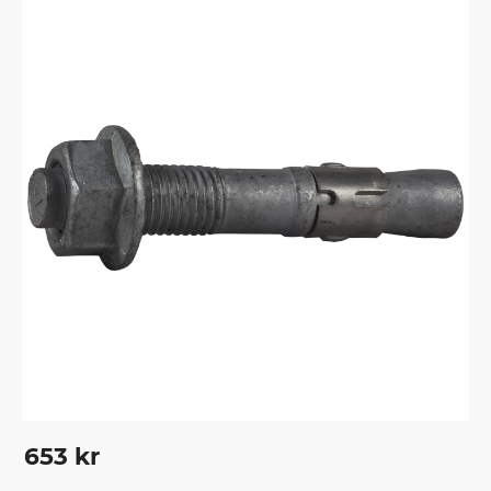
smideskonstruktioner m m.
653
kr