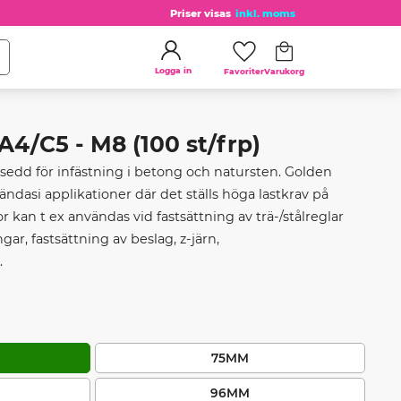
Priser visas
inkl. moms
Kundvagn
Favoriter
Logga in
/C5 - M8 (100 st/frp)
edd för infästning i betong och natursten. Golden
dasi applikationer där det ställs höga lastkrav på
 kan t ex användas vid fastsättning av trä-/stålreglar
ar, fastsättning av beslag, z-järn,
.
75MM
96MM