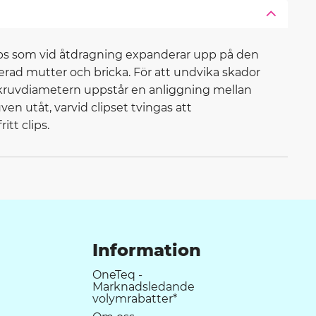
clips som vid åtdragning expanderar upp på den
rad mutter och bricka. För att undvika skador
skruvdiametern uppstår en anliggning mellan
en utåt, varvid clipset tvingas att
tt clips.
Information
OneTeq -
Marknadsledande
volymrabatter*