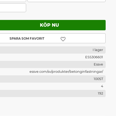
Lägg till i favoriter
I lager
ESS306601
Essve
essve.com/sv/produkter/betonginfastningar/
100ST
4
192