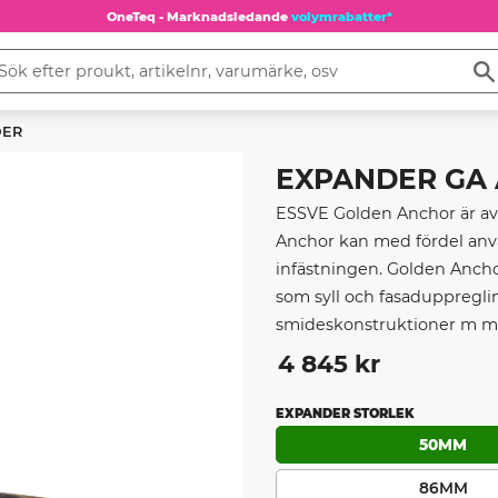
OneTeq - Marknadsledande
volymrabatter*
DER
EXPANDER GA A4
ESSVE Golden Anchor är avs
Anchor kan med fördel använ
infästningen. Golden Anchor
som syll och fasaduppregling
smideskonstruktioner m m
4 845
kr
EXPANDER STORLEK
50MM
86MM