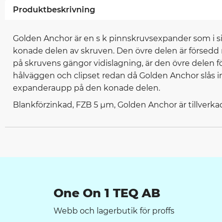
Produktbeskrivning
Golden Anchor är en s k pinnskruvsexpander som i sin
konade delen av skruven. Den övre delen är försedd
på skruvens gängor vidislagning, är den övre delen
hålväggen och clipset redan då Golden Anchor slås in 
expanderaupp på den konade delen.
Blankförzinkad, FZB 5 µm, Golden Anchor är tillverkade
One On 1 TEQ AB
Webb och lagerbutik för proffs