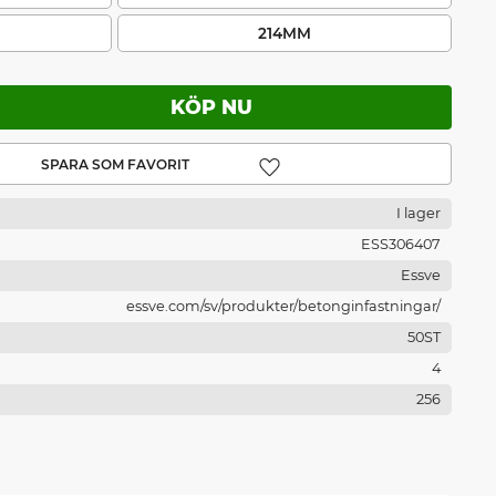
214MM
Lägg till i favoriter
I lager
ESS306407
Essve
essve.com/sv/produkter/betonginfastningar/
50ST
4
256