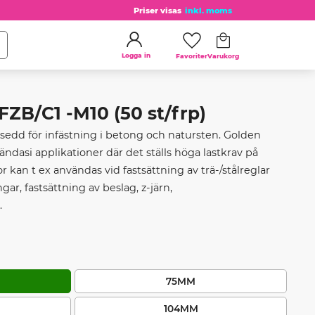
Priser visas
inkl. moms
Kundvagn
Favoriter
Logga in
B/C1 -M10 (50 st/frp)
edd för infästning i betong och natursten. Golden
dasi applikationer där det ställs höga lastkrav på
 kan t ex användas vid fastsättning av trä-/stålreglar
ar, fastsättning av beslag, z-järn,
.
75MM
104MM