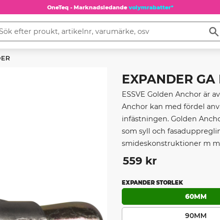
OneTeq - Marknadsledande
volymrabatter*
DER
EXPANDER GA FZ
ESSVE Golden Anchor är avs
Anchor kan med fördel använ
infästningen. Golden Anchor
som syll och fasaduppregling
smideskonstruktioner m m
559
kr
EXPANDER STORLEK
60MM
90MM