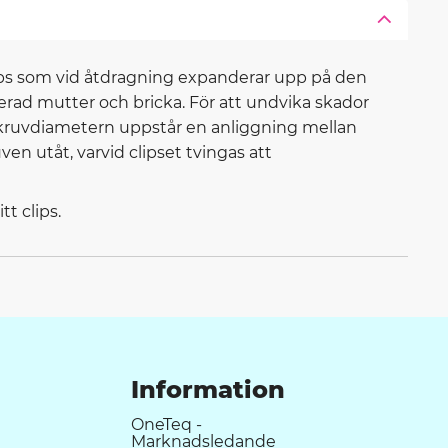
clips som vid åtdragning expanderar upp på den
rad mutter och bricka. För att undvika skador
skruvdiametern uppstår en anliggning mellan
en utåt, varvid clipset tvingas att
t clips.
Information
OneTeq -
Marknadsledande