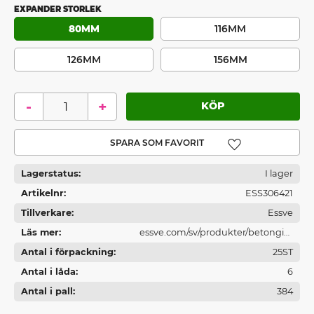
EXPANDER STORLEK
80MM
116MM
126MM
156MM
-
+
Lägg till i favoriter
Lagerstatus
I lager
Artikelnr
ESS306421
Tillverkare
Essve
Läs mer
essve.com/sv/produkter/betonginf
Antal i förpackning
astningar/
25ST
Antal i låda
6
Antal i pall
384