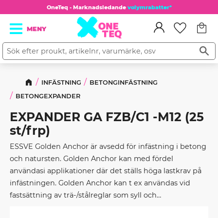
OneTeq - Marknadsledande
volymrabatter*
Kundv
Meny
Favorit
INFÄSTNING
BETONGINFÄSTNING
BETONGEXPANDER
EXPANDER GA FZB/C1 -M12 (25
st/frp)
ESSVE Golden Anchor är avsedd för infästning i betong
och natursten. Golden Anchor kan med fördel
användasi applikationer där det ställs höga lastkrav på
infästningen. Golden Anchor kan t ex användas vid
fastsättning av trä-/stålreglar som syll och
fasaduppreglingar, fastsättning av beslag, z-järn,