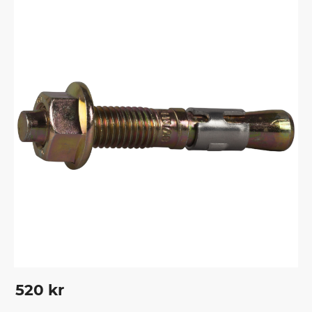
smideskonstruktioner m m.
520
kr