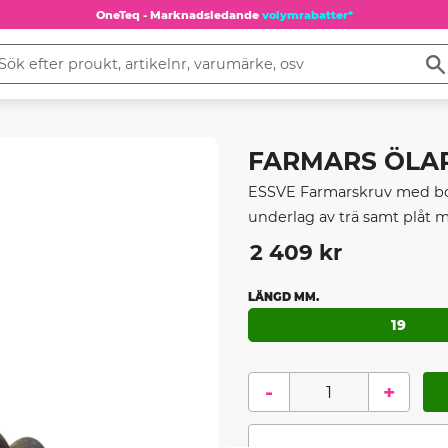
OneTeq - Marknadsledande
volymrabatter*
FARMARS ÖLAPP 
ESSVE Farmarskruv med borr
underlag av trä samt plåt m
2 409
kr
LÄNGD MM.
19
-
+