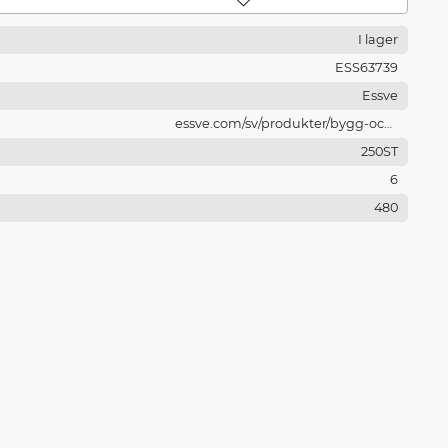
Lägg till i favoriter
I lager
ESS63739
Essve
essve.com/sv/produkter/bygg-och-
traskruv/farmarskruv/farmarskruv-med-
250ST
borrspets/marutex-farmarskruv-rostfritt-stal
6
480