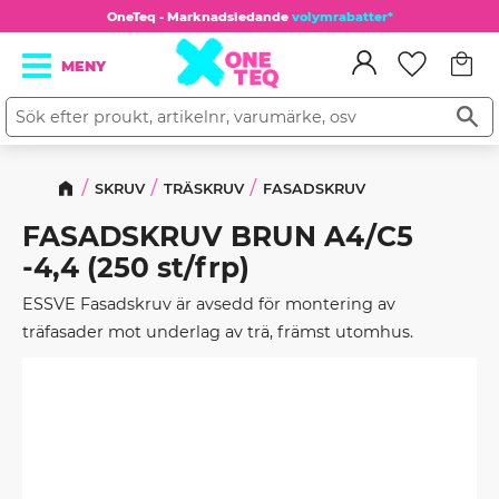
OneTeq - Marknadsledande
volymrabatter*
Kundv
Meny
Favorit
SKRUV
TRÄSKRUV
FASADSKRUV
FASADSKRUV BRUN A4/C5
-4,4 (250 st/frp)
ESSVE Fasadskruv är avsedd för montering av
träfasader mot underlag av trä, främst utomhus.