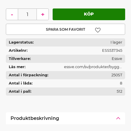
-
+
Lägg till i favoriter
Lagerstatus
I lager
Artikelnr
ESS537345
Tillverkare
Essve
Läs mer
essve.com/sv/produkter/bygg--
Antal i förpackning
och-traskruv/
250ST
Antal i låda
8
Antal i pall
512
Produktbeskrivning