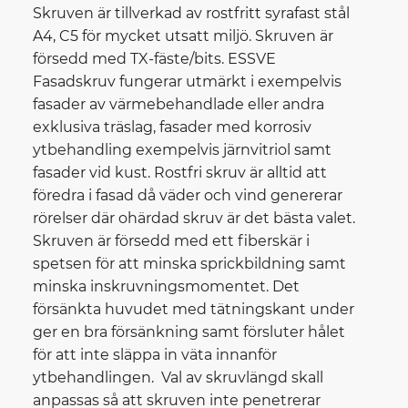
Skruven är tillverkad av rostfritt syrafast stål
A4, C5 för mycket utsatt miljö. Skruven är
försedd med TX-fäste/bits. ESSVE
Fasadskruv fungerar utmärkt i exempelvis
fasader av värmebehandlade eller andra
exklusiva träslag, fasader med korrosiv
ytbehandling exempelvis järnvitriol samt
fasader vid kust. Rostfri skruv är alltid att
föredra i fasad då väder och vind genererar
rörelser där ohärdad skruv är det bästa valet.
Skruven är försedd med ett fiberskär i
spetsen för att minska sprickbildning samt
minska inskruvningsmomentet. Det
försänkta huvudet med tätningskant under
ger en bra försänkning samt försluter hålet
för att inte släppa in väta innanför
ytbehandlingen. Val av skruvlängd skall
anpassas så att skruven inte penetrerar