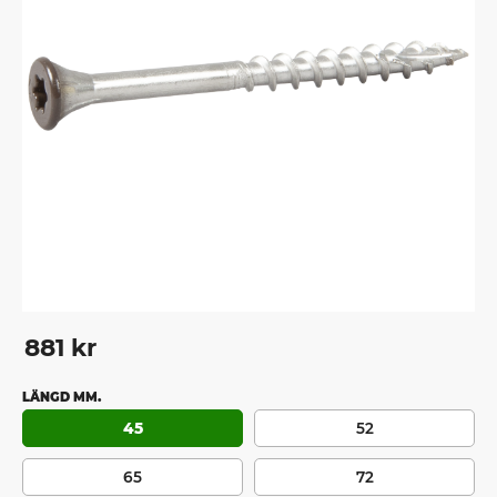
881
kr
LÄNGD MM.
45
52
65
72