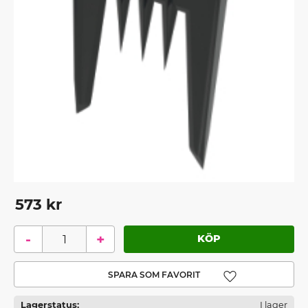
573
kr
-
+
Lägg till i favoriter
Lagerstatus
I lager