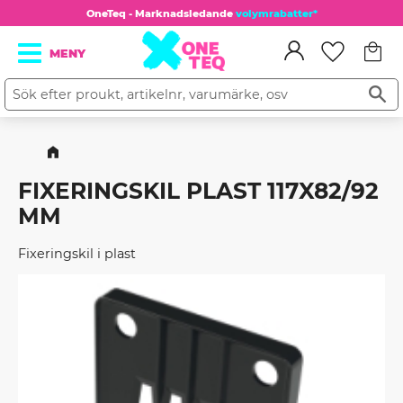
OneTeq - Marknadsledande
volymrabatter*
Kundv
Meny
Favorit
FIXERINGSKIL PLAST 117X82/92
MM
Fixeringskil i plast