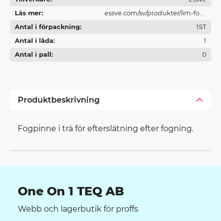
Läs mer
essve.com/sv/produkter/lim-fog-
Antal i förpackning
och-brandtatning/
1ST
Antal i låda
1
Antal i pall
0
Produktbeskrivning
Fogpinne i trä för efterslätning efter fogning.
One On 1 TEQ AB
Webb och lagerbutik för proffs