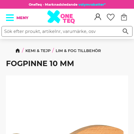
OneTeq - Marknadsledande
volymrabatter*
Kundv
Meny
Favorit
KEMI & TEJP
LIM & FOG TILLBEHÖR
FOGPINNE 10 MM