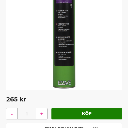
265
kr
-
+