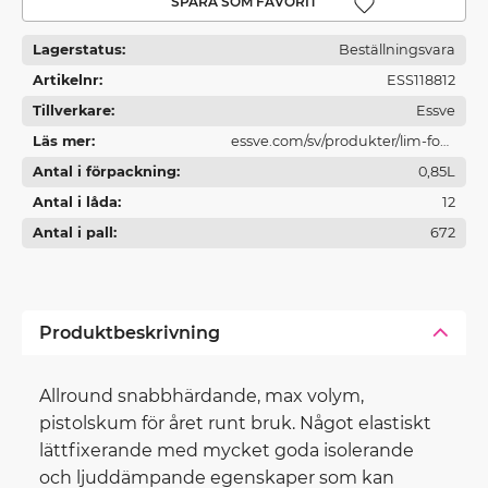
Lägg till i favoriter
Lagerstatus
Beställningsvara
Artikelnr
ESS118812
Tillverkare
Essve
Läs mer
essve.com/sv/produkter/lim-fog-
Antal i förpackning
och-brandtatning/
0,85L
Antal i låda
12
Antal i pall
672
Produktbeskrivning
Allround snabbhärdande, max volym,
pistolskum för året runt bruk. Något elastiskt
lättfixerande med mycket goda isolerande
och ljuddämpande egenskaper som kan