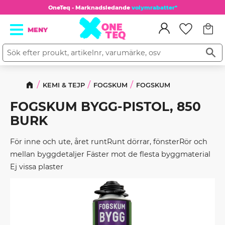
OneTeq - Marknadsledande
volymrabatter*
Kundv
Meny
Favorit
KEMI & TEJP
FOGSKUM
FOGSKUM
FOGSKUM BYGG-PISTOL, 850
BURK
För inne och ute, året runtRunt dörrar, fönsterRör och
mellan byggdetaljer Fäster mot de flesta byggmaterial
Ej vissa plaster