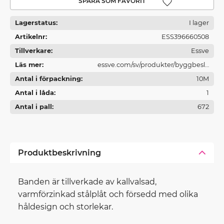
Lägg till i favoriter
Lagerstatus
I lager
Artikelnr
ESS396660508
Tillverkare
Essve
Läs mer
essve.com/sv/produkter/byggbesla
Antal i förpackning
10M
g/
Antal i låda
1
Antal i pall
672
Produktbeskrivning
Banden är tillverkade av kallvalsad,
varmförzinkad stålplåt och försedd med olika
håldesign och storlekar.