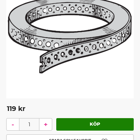
119
kr
-
+