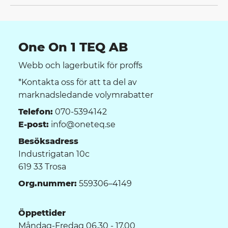
One On 1 TEQ AB
Webb och lagerbutik för proffs
*Kontakta oss för att ta del av
marknadsledande volymrabatter
Telefon:
070-5394142
E-post:
info@oneteq.se
Besöksadress
Industrigatan 10c
619 33 Trosa
Org.nummer:
559306–4149
Öppettider
Måndag-Fredag 06.30 - 17.00