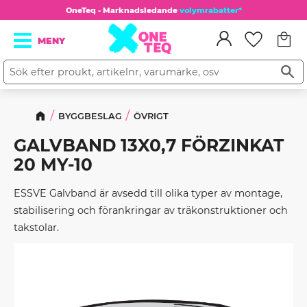
OneTeq - Marknadsledande
volymrabatter*
Kundv
Meny
Favorit
BYGGBESLAG
ÖVRIGT
GALVBAND 13X0,7 FÖRZINKAT
20 MY-10
ESSVE Galvband är avsedd till olika typer av montage,
stabilisering och förankringar av träkonstruktioner och
takstolar.