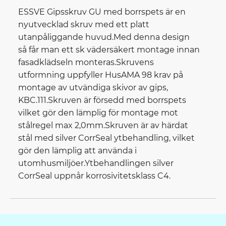
ESSVE Gipsskruv GU med borrspets är en
nyutvecklad skruv med ett platt
utanpåliggande huvud.Med denna design
så får man ett sk vädersäkert montage innan
fasadklädseln monteras.Skruvens
utformning uppfyller HusAMA 98 krav på
montage av utvändiga skivor av gips,
KBC.111.Skruven är försedd med borrspets
vilket gör den lämplig för montage mot
stålregel max 2,0mm.Skruven är av härdat
stål med silver CorrSeal ytbehandling, vilket
gör den lämplig att använda i
utomhusmiljöer.Ytbehandlingen silver
CorrSeal uppnår korrosivitetsklass C4.