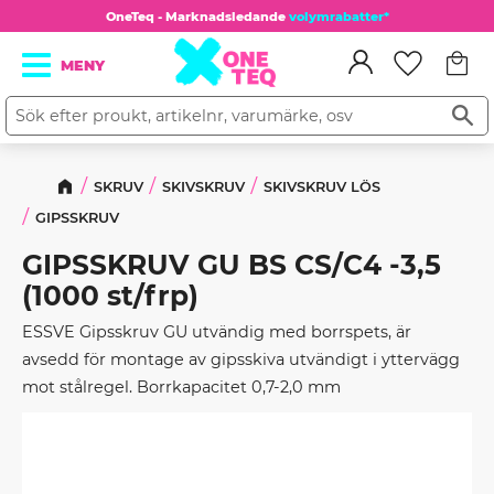
OneTeq - Marknadsledande
volymrabatter*
Kundv
Meny
Favorit
SKRUV
SKIVSKRUV
SKIVSKRUV LÖS
GIPSSKRUV
GIPSSKRUV GU BS CS/C4 -3,5
(1000 st/frp)
ESSVE Gipsskruv GU utvändig med borrspets, är
avsedd för montage av gipsskiva utvändigt i yttervägg
mot stålregel. Borrkapacitet 0,7-2,0 mm