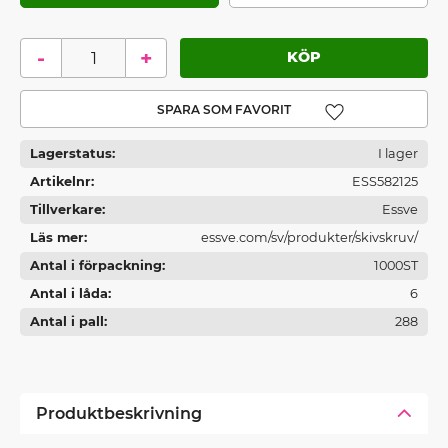
-
+
Lägg till i favoriter
Lagerstatus
I lager
Artikelnr
ESS582125
Tillverkare
Essve
Läs mer
essve.com/sv/produkter/skivskruv/
Antal i förpackning
1000ST
Antal i låda
6
Antal i pall
288
Produktbeskrivning