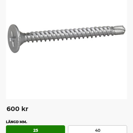
600
kr
LÄNGD MM.
25
40