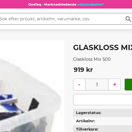
OneTeq - Marknadsledande
volymrabatter*
GLASKLOSS MI
Glaskloss Mix 500
919
kr
-
+
Lagerstatus
Artikelnr
Tillverkare