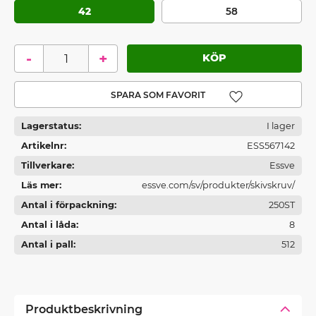
42
58
-
+
Lägg till i favoriter
Lagerstatus
I lager
Artikelnr
ESS567142
Tillverkare
Essve
Läs mer
essve.com/sv/produkter/skivskruv/
Antal i förpackning
250ST
Antal i låda
8
Antal i pall
512
Produktbeskrivning