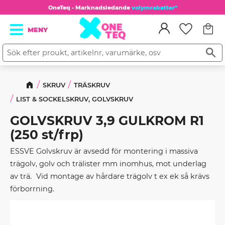
OneTeq - Marknadsledande
volymrabatter*
Kundv
Meny
Favorit
SKRUV
TRÄSKRUV
LIST & SOCKELSKRUV, GOLVSKRUV
GOLVSKRUV 3,9 GULKROM R1
(250 st/frp)
ESSVE Golvskruv är avsedd för montering i massiva
trägolv, golv och trälister mm inomhus, mot underlag
av trä. Vid montage av hårdare trägolv t ex ek så krävs
förborrning.