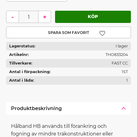
-
+
Lägg till i favoriter
Lagerstatus
I lager
Artikelnr
THO833204
Tillverkare
FAST CC
Antal i förpackning
1ST
Antal i låda
1
Produktbeskrivning
Hålband HB används till förankring och
fogning av mindre träkonstruktioner eller