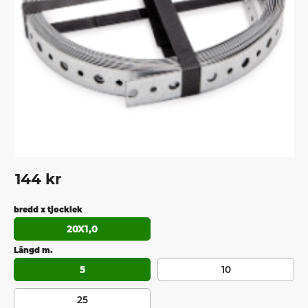
144
kr
bredd x tjocklek
20X1,0
Längd m.
5
10
25