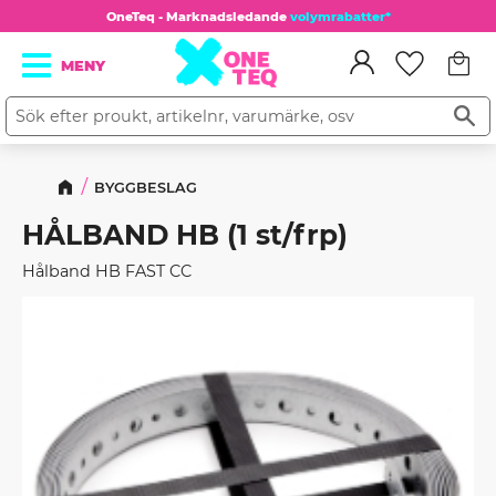
OneTeq - Marknadsledande
volymrabatter*
Kundv
Meny
Favorit
BYGGBESLAG
HÅLBAND HB (1 st/frp)
Hålband HB FAST CC