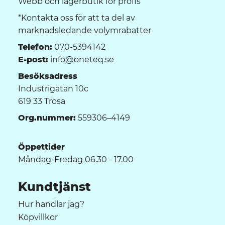
Webb och lagerbutik för proffs
*Kontakta oss för att ta del av
marknadsledande volymrabatter
Telefon:
070-5394142
E-post:
info@oneteq.se
Besöksadress
Industrigatan 10c
619 33 Trosa
Org.nummer:
559306–4149
Öppettider
Måndag-Fredag 06.30 - 17.00
Kundtjänst
Hur handlar jag?
Köpvillkor