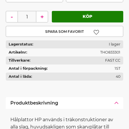
-
+
Lägg till i favoriter
Lagerstatus
I lager
Artikelnr
THO833301
Tillverkare
FAST CC
Antal i förpackning
1ST
Antal i låda
40
Produktbeskrivning
Hålplattor HP används i träkonstruktioner av
alla slag, huvudsakligen som skarvplåtar till