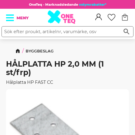
OneTeq - Marknadsledande
volymrabatter*
Kundv
Meny
Favorit
BYGGBESLAG
HÅLPLATTA HP 2,0 MM (1
st/frp)
Hålplatta HP FAST CC