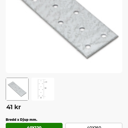
41
kr
Bredd x Djup mm.
40X120
40X160