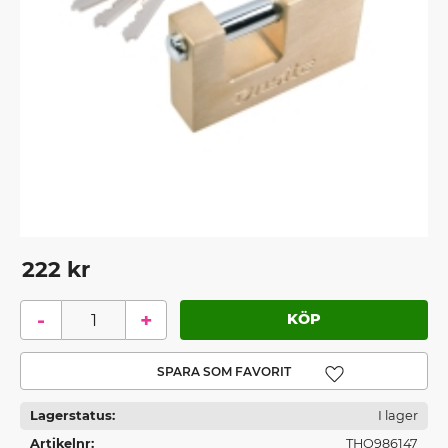
222
kr
-
+
Lägg till i favoriter
Lagerstatus
I lager
Artikelnr
THO986147