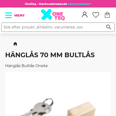
OneTeq - Marknadsledande
volymrabatter*
Kundv
Meny
Favorit
HÄNGLÅS 70 MM BULTLÅS
Hänglås Bultlås Onsite