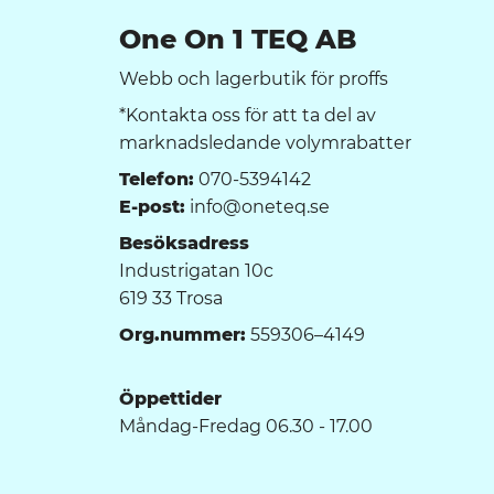
One On 1 TEQ AB
Webb och lagerbutik för proffs
*Kontakta oss för att ta del av
marknadsledande volymrabatter
Telefon:
070-5394142
E-post:
info@oneteq.se
Besöksadress
Industrigatan 10c
619 33 Trosa
Org.nummer:
559306–4149
Öppettider
Måndag-Fredag 06.30 - 17.00