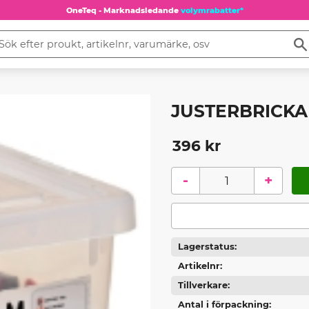
OneTeq - Marknadsledande
volymrabatter*
JUSTERBRICKA
396
kr
-
+
Lagerstatus
Artikelnr
Tillverkare
Antal i förpackning