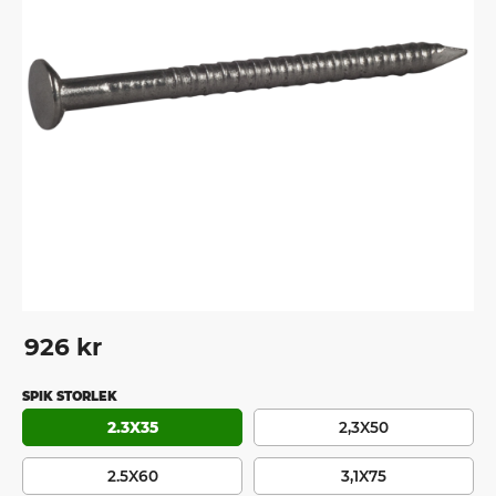
926
kr
SPIK STORLEK
2.3X35
2,3X50
2.5X60
3,1X75