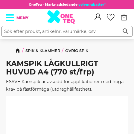
OneTeq - Marknadsledande
volymrabatter*
Kundv
Meny
Favorit
SPIK & KLAMMER
ÖVRIG SPIK
KAMSPIK LÅGKULLRIGT
HUVUD A4 (770 st/frp)
ESSVE Kamspik är avsedd för applikationer med höga
krav på fästförmåga (utdraghållfasthet).