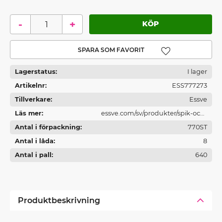
-
+
Lägg till i favoriter
Lagerstatus
I lager
Artikelnr
ESS777273
Tillverkare
Essve
Läs mer
essve.com/sv/produkter/spik-och-
Antal i förpackning
spikverktyg/
770ST
Antal i låda
8
Antal i pall
640
Produktbeskrivning