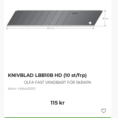
KNIVBLAD LBB10B HD (10 st/frp)
OLFA FAST VÄNDBART FÖR SKRAPA
HIK445015
115
kr
Lägg til