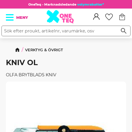
OneTeq - Marknadsledande
volymrabatter*
Kundv
Meny
Favorit
VERKTYG & ÖVRIGT
KNIV OL
OLFA BRYTBLADS KNIV