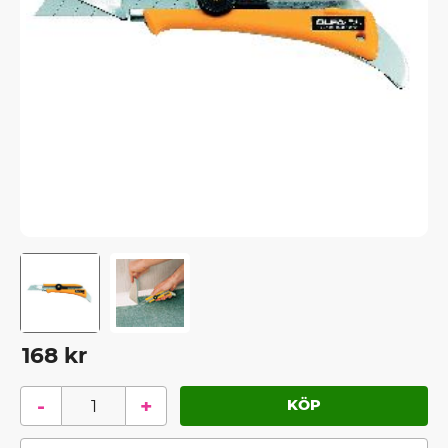
168
kr
-
+