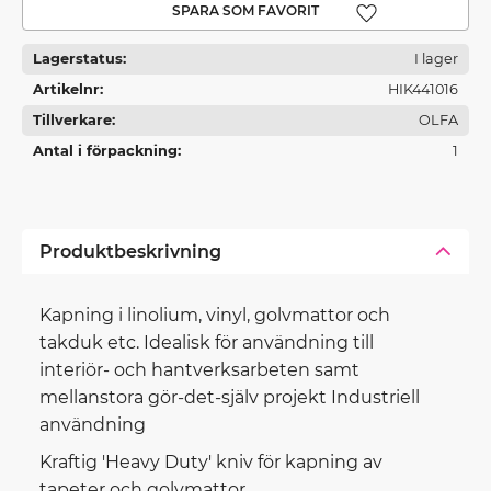
Lägg till i favoriter
Lagerstatus
I lager
Artikelnr
HIK441016
Tillverkare
OLFA
Antal i förpackning
1
Produktbeskrivning
Kapning i linolium, vinyl, golvmattor och
takduk etc. Idealisk för användning till
interiör- och hantverksarbeten samt
mellanstora gör-det-själv projekt Industriell
användning
Kraftig 'Heavy Duty' kniv för kapning av
tapeter och golvmattor