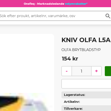
OneTeq - Marknadsledande
volymrabatter*
KNIV OLFA L5
OLFA BRYTBLADSTYP
154
kr
-
+
Lagerstatus
Artikelnr
Tillverkare