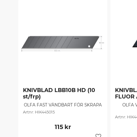
KNIVBLAD LBB10B HD (10 
KNIVBL
st/frp)
FLUOR A
OLFA FAST VÄNDBART FÖR SKRAPA
OLFA 
HIK445015
HIK4
115
kr