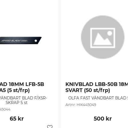
AD 18MM LFB-5B 
KNIVBLAD LBB-50B 18M
5 (5 st/frp)
SVART (50 st/frp)
VÄNDBART BLAD F/XSR-
OLFA FAST VÄNDBART BLAD 5
SKRAP 5 st
HIK445049
45044
65
kr
500
kr