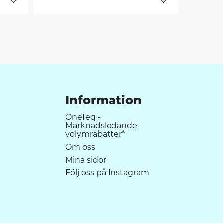
Lägg till i favoriter
Lägg till i favori
Information
OneTeq -
Marknadsledande
volymrabatter*
Om oss
Mina sidor
Följ oss på Instagram