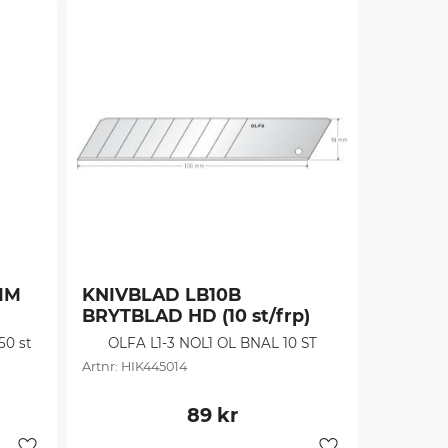
M 
KNIVBLAD LB10B 
BRYTBLAD HD (10 st/frp)
0 st
OLFA L1-3 NOL1 OL BNAL 10 ST
HIK445014
89
kr