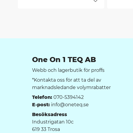
Lägg till i favorit
One On 1 TEQ AB
Webb och lagerbutik för proffs
*Kontakta oss för att ta del av
marknadsledande volymrabatter
Telefon:
070-5394142
E-post:
info@oneteq.se
Besöksadress
Industrigatan 10c
619 33 Trosa