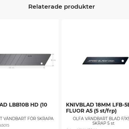
Relaterade produkter
D LBB10B HD (10 
KNIVBLAD 18MM LFB-5B
FLUOR A5 (5 st/frp)
ST VÄNDBART FÖR SKRAPA
OLFA VÄNDBART BLAD F/X
SKRAP 5 st
45015