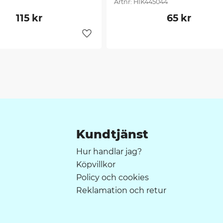
HIK445044
115
kr
65
kr
er
Lägg till i favoriter
Kundtjänst
Hur handlar jag?
Köpvillkor
Policy och cookies
Reklamation och retur