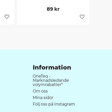
89
kr
Lägg till i favoriter
Lägg till i favori
Information
OneTeq -
Marknadsledande
volymrabatter*
Om oss
Mina sidor
Följ oss på Instagram