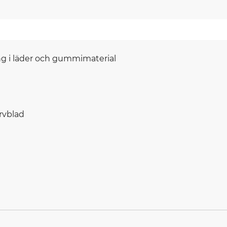
ing i läder och gummimaterial
ervblad