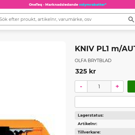
OneTeq - Marknadsledande
volymrabatter*
KNIV PL1 m/A
OLFA BRYTBLAD
325
kr
-
+
Lagerstatus
Artikelnr
Tillverkare