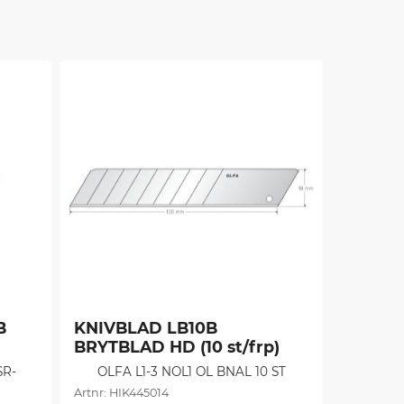
 
KNIVBLAD LB10B 
BRYTBLAD HD (10 st/frp)
SR-
OLFA L1-3 NOL1 OL BNAL 10 ST
HIK445014