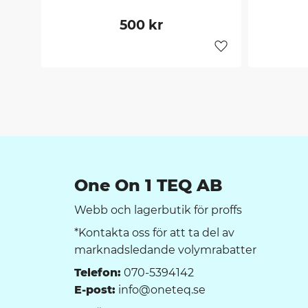
500
kr
Lägg till i favorit
One On 1 TEQ AB
Webb och lagerbutik för proffs
*Kontakta oss för att ta del av
marknadsledande volymrabatter
Telefon:
070-5394142
E-post:
info@oneteq.se