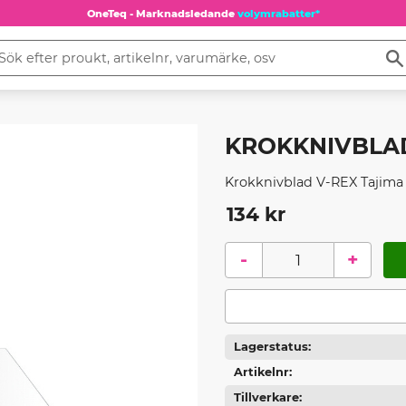
OneTeq - Marknadsledande
volymrabatter*
KROKKNIVBLAD
Krokknivblad V-REX Tajima
134
kr
-
+
Lagerstatus
Artikelnr
Tillverkare