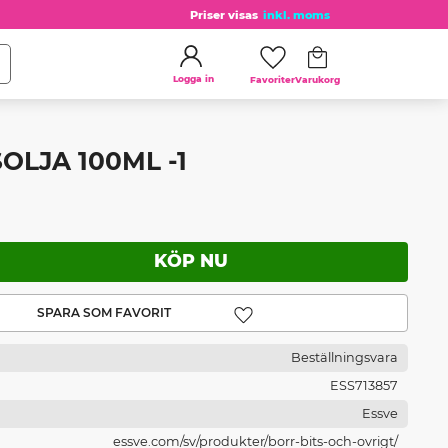
Priser visas
inkl. moms
Kundvagn
Favoriter
Logga in
OLJA 100ML -1
Lägg till i favoriter
Beställningsvara
ESS713857
Essve
essve.com/sv/produkter/borr-bits-och-ovrigt/