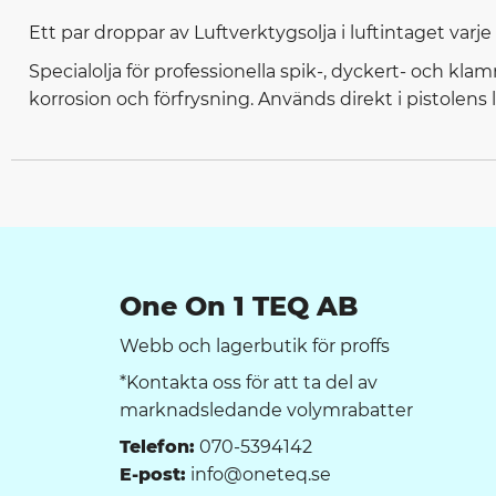
Ett par droppar av Luftverktygsolja i luftintaget var
Specialolja för professionella spik-, dyckert- och kl
korrosion och förfrysning. Används direkt i pistolens l
One On 1 TEQ AB
Webb och lagerbutik för proffs
*Kontakta oss för att ta del av
marknadsledande volymrabatter
Telefon:
070-5394142
E-post:
info@oneteq.se