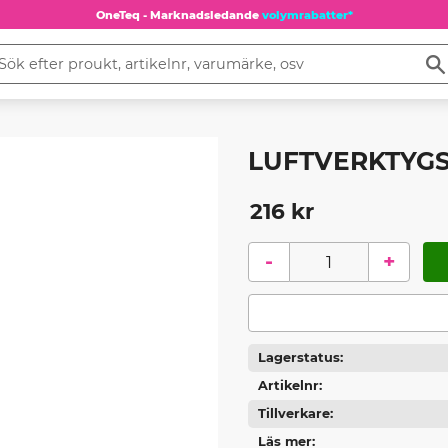
OneTeq - Marknadsledande
volymrabatter*
LUFTVERKTYGS
216
kr
-
+
Lagerstatus
Artikelnr
Tillverkare
Läs mer