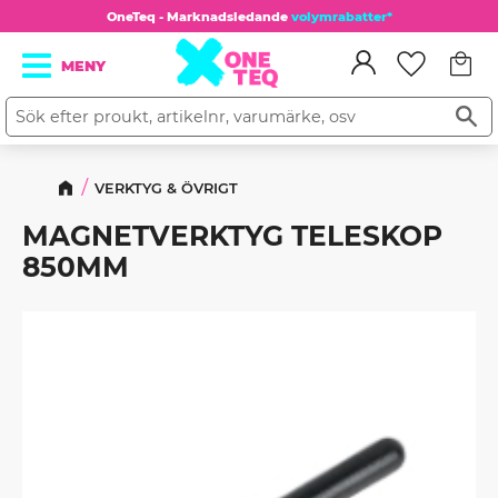
OneTeq - Marknadsledande
volymrabatter*
Kundv
Meny
Favorit
VERKTYG & ÖVRIGT
MAGNETVERKTYG TELESKOP
850MM