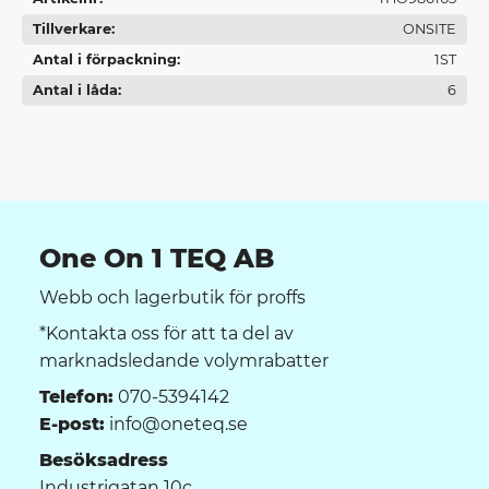
Tillverkare
ONSITE
Antal i förpackning
1ST
Antal i låda
6
One On 1 TEQ AB
Webb och lagerbutik för proffs
*Kontakta oss för att ta del av
marknadsledande volymrabatter
Telefon:
070-5394142
E-post:
info@oneteq.se
Besöksadress
Industrigatan 10c