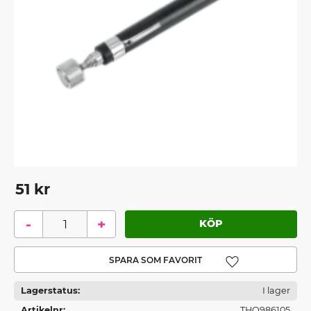
51
kr
-
+
Lägg till i favoriter
Lagerstatus
I lager
Artikelnr
THO986105