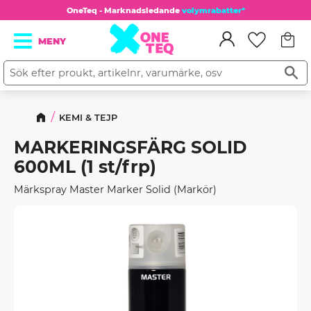
OneTeq - Marknadsledande
volymrabatter*
Kundv
Meny
Favorit
KEMI & TEJP
MARKERINGSFÄRG SOLID
600ML (1 st/frp)
Märkspray Master Marker Solid (Markör)