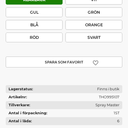
GUL
GRÖN
BLÅ
ORANGE
RÖD
SVART
Lägg till i favoriter
Lagerstatus
Finns i butik
Artikelnr
THO995107
Tillverkare
Spray Master
Antal i förpackning
1ST
Antal i låda
6