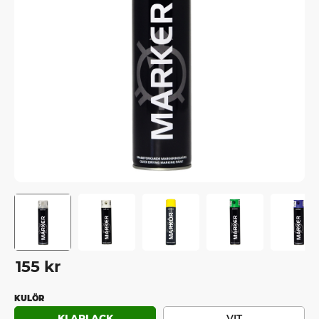
155
kr
KULÖR
KLARLACK
VIT