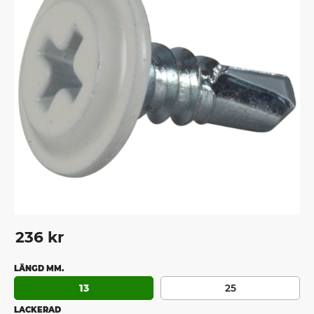
236
kr
LÄNGD MM.
13
25
LACKERAD