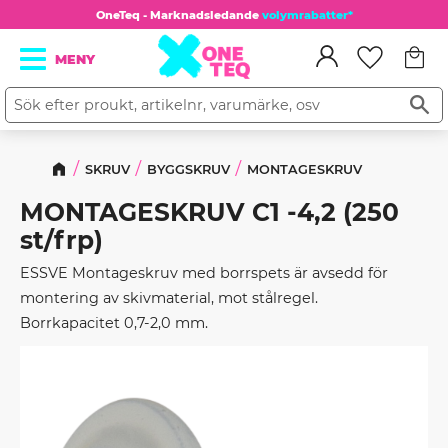
OneTeq - Marknadsledande
volymrabatter*
Kundv
Meny
Favorit
SKRUV
BYGGSKRUV
MONTAGESKRUV
MONTAGESKRUV C1 -4,2 (250
st/frp)
ESSVE Montageskruv med borrspets är avsedd för
montering av skivmaterial, mot stålregel.
Borrkapacitet 0,7-2,0 mm.