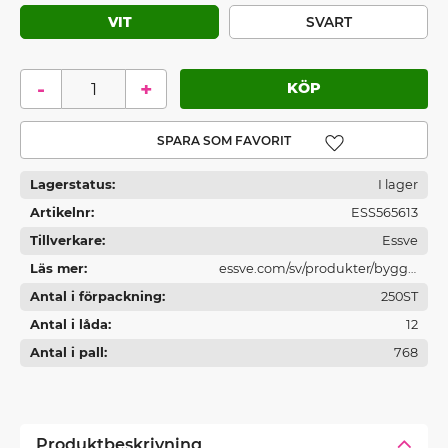
VIT
SVART
-
+
Lägg till i favoriter
Lagerstatus
I lager
Artikelnr
ESS565613
Tillverkare
Essve
Läs mer
essve.com/sv/produkter/bygg--
Antal i förpackning
och-traskruv/
250ST
Antal i låda
12
Antal i pall
768
Produktbeskrivning