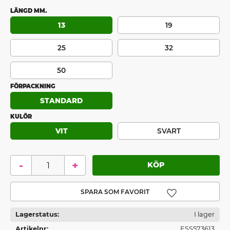
LÄNGD MM.
13
19
25
32
50
FÖRPACKNING
STANDARD
KULÖR
VIT
SVART
-
+
Lägg till i favoriter
Lagerstatus
I lager
Artikelnr
ESS573613