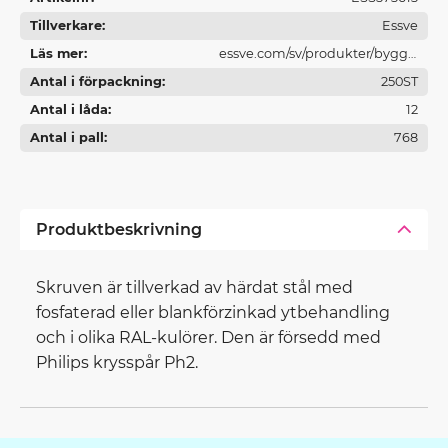
Tillverkare
Essve
Läs mer
essve.com/sv/produkter/bygg--
Antal i förpackning
och-traskruv/
250ST
Antal i låda
12
Antal i pall
768
Produktbeskrivning
Skruven är tillverkad av härdat stål med
fosfaterad eller blankförzinkad ytbehandling
och i olika RAL-kulörer. Den är försedd med
Philips krysspår Ph2.