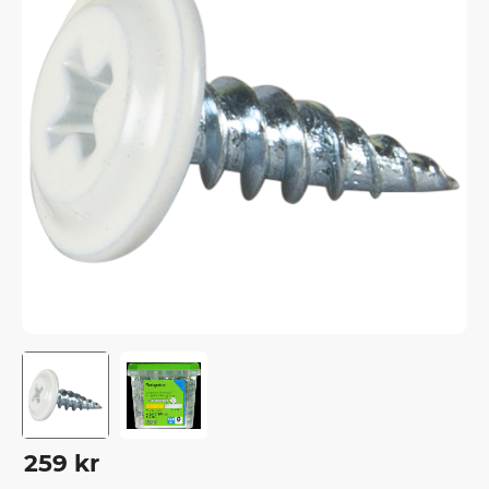
259
kr