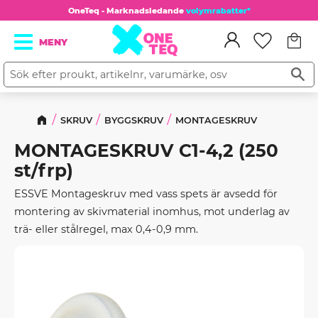
OneTeq - Marknadsledande
volymrabatter*
Kundv
Meny
Favorit
SKRUV
BYGGSKRUV
MONTAGESKRUV
MONTAGESKRUV C1-4,2 (250
st/frp)
ESSVE Montageskruv med vass spets är avsedd för
montering av skivmaterial inomhus, mot underlag av
trä- eller stålregel, max 0,4-0,9 mm.