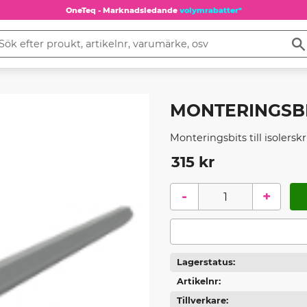
OneTeq - Marknadsledande
volymrabatter*
MONTERINGSBI
Monteringsbits till isolersk
315
kr
-
+
Lagerstatus
Artikelnr
Tillverkare