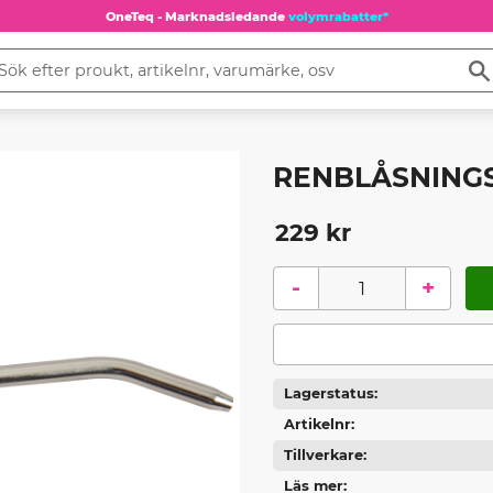
OneTeq - Marknadsledande
volymrabatter*
RENBLÅSNING
229
kr
-
+
Lagerstatus
Artikelnr
Tillverkare
Läs mer