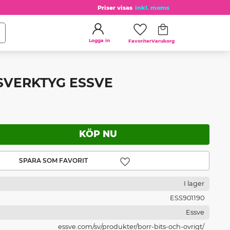
Priser visas
inkl. moms
Kundvagn
Favoriter
Logga in
SVERKTYG ESSVE
Lägg till i favoriter
I lager
ESS901190
Essve
essve.com/sv/produkter/borr-bits-och-ovrigt/