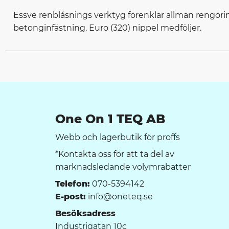
Essve renblåsnings verktyg förenklar allmän rengöri
betonginfästning. Euro (320) nippel medföljer.
One On 1 TEQ AB
Webb och lagerbutik för proffs
*Kontakta oss för att ta del av
marknadsledande volymrabatter
Telefon:
070-5394142
E-post:
info@oneteq.se
Besöksadress
Industrigatan 10c